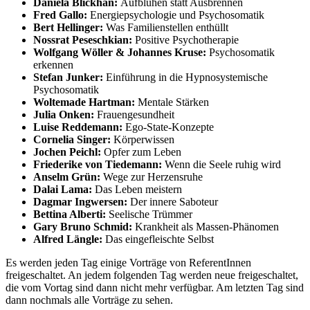
Daniela Blickhan:
Aufblühen statt Ausbrennen
Fred Gallo:
Energiepsychologie und Psychosomatik
Bert Hellinger:
Was Familienstellen enthüllt
Nossrat Peseschkian:
Positive Psychotherapie
Wolfgang Wöller & Johannes Kruse:
Psychosomatik
erkennen
Stefan Junker:
Einführung in die Hypnosystemische
Psychosomatik
Woltemade Hartman:
Mentale Stärken
Julia Onken:
Frauengesundheit
Luise Reddemann:
Ego-State-Konzepte
Cornelia Singer:
Körperwissen
Jochen Peichl:
Opfer zum Leben
Friederike von Tiedemann:
Wenn die Seele ruhig wird
Anselm Grün:
Wege zur Herzensruhe
Dalai Lama:
Das Leben meistern
Dagmar Ingwersen:
Der innere Saboteur
Bettina Alberti:
Seelische Trümmer
Gary Bruno Schmid:
Krankheit als Massen-Phänomen
Alfred Längle:
Das eingefleischte Selbst
Es werden jeden Tag einige Vorträge von ReferentInnen
freigeschaltet. An jedem folgenden Tag werden neue freigeschaltet,
die vom Vortag sind dann nicht mehr verfügbar. Am letzten Tag sind
dann nochmals alle Vorträge zu sehen.