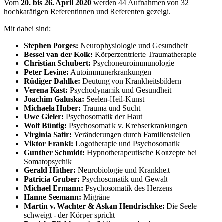
Vom
20. bis 26. April
2020
werden 44 Aufnahmen von 32
hochkarätigen Referentinnen und Referenten gezeigt.
Mit dabei sind:
Stephen Porges:
Neurophysiologie und Gesundheit
Bessel van der Kolk:
Körperzentrierte Traumatherapie
Christian Schubert:
Psychoneuroimmunologie
Peter Levine:
Autoimmunerkrankungen
Rüdiger Dahlke:
Deutung von Krankheitsbildern
Verena Kast:
Psychodynamik und Gesundheit
Joachim Galuska:
Seelen-Heil-Kunst
Michaela Huber:
Trauma und Sucht
Uwe Gieler:
Psychosomatik der Haut
Wolf Büntig:
Psychosomatik v. Krebserkrankungen
Virginia Satir:
Veränderungen durch Familienstellen
Viktor Frankl:
Logotherapie und Psychosomatik
Gunther Schmidt:
Hypnotherapeutische Konzepte bei
Somatopsychik
Gerald Hüther:
Neurobiologie und Krankheit
Patricia Gruber:
Psychosomatik und Gewalt
Michael Ermann:
Psychosomatik des Herzens
Hanne Seemann:
Migräne
Martin v. Wachter & Askan Hendrischke:
Die Seele
schweigt - der Körper spricht