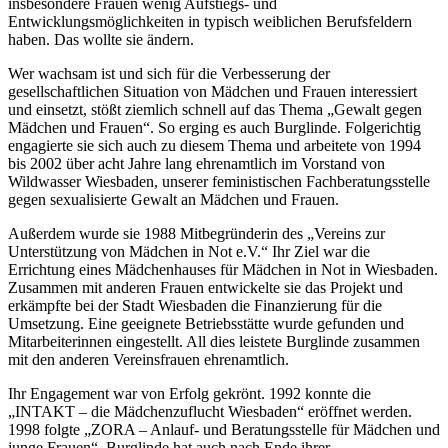
insbesondere Frauen wenig Aufstiegs- und
Entwicklungsmöglichkeiten in typisch weiblichen Berufsfeldern
haben. Das wollte sie ändern.
Wer wachsam ist und sich für die Verbesserung der
gesellschaftlichen Situation von Mädchen und Frauen interessiert
und einsetzt, stößt ziemlich schnell auf das Thema „Gewalt gegen
Mädchen und Frauen“. So erging es auch Burglinde. Folgerichtig
engagierte sie sich auch zu diesem Thema und arbeitete von 1994
bis 2002 über acht Jahre lang ehrenamtlich im Vorstand von
Wildwasser Wiesbaden, unserer feministischen Fachberatungsstelle
gegen sexualisierte Gewalt an Mädchen und Frauen.
Außerdem wurde sie 1988 Mitbegründerin des „Vereins zur
Unterstützung von Mädchen in Not e.V.“ Ihr Ziel war die
Errichtung eines Mädchenhauses für Mädchen in Not in Wiesbaden.
Zusammen mit anderen Frauen entwickelte sie das Projekt und
erkämpfte bei der Stadt Wiesbaden die Finanzierung für die
Umsetzung. Eine geeignete Betriebsstätte wurde gefunden und
Mitarbeiterinnen eingestellt. All dies leistete Burglinde zusammen
mit den anderen Vereinsfrauen ehrenamtlich.
Ihr Engagement war von Erfolg gekrönt. 1992 konnte die
„INTAKT – die Mädchenzuflucht Wiesbaden“ eröffnet werden.
1998 folgte „ZORA – Anlauf- und Beratungsstelle für Mädchen und
junge Frauen“. Burglinde hat auch nach Ende ihrer